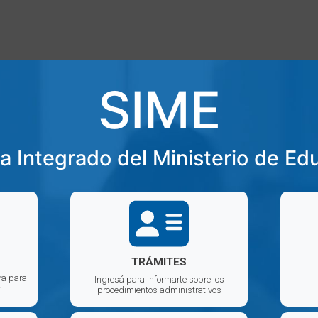
SIME
a Integrado del Ministerio de Ed
TRÁMITES
ra para
Ingresá para informarte sobre los
n
procedimientos administrativos