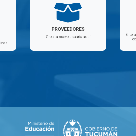
PROVEEDORES
Entera
Crea tu nuevo usuario aquí
co
cinas